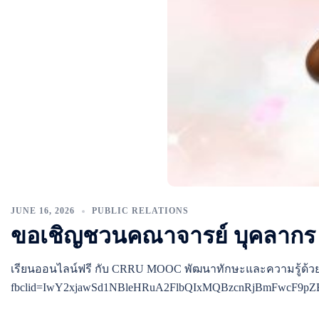
JUNE 16, 2026
PUBLIC RELATIONS
ขอเชิญชวนคณาจารย์ บุคลากร 
เรียนออนไลน์ฟรี กับ CRRU MOOC พัฒนาทักษะและความรู้ด้วยคอร
fbclid=IwY2xjawSd1NBleHRuA2FlbQIxMQBzcnRjBmFwcF9