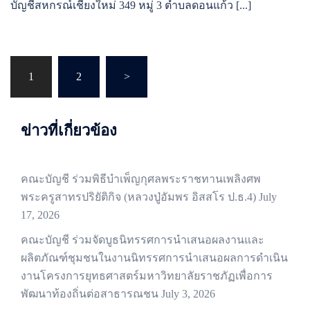
บัญชีสหกรณ์เชียงใหม่ 349 หมู่ 3 ตำบลดอนแก้ว [...]
Posts
1
2
>
pagination
ข่าวที่เกี่ยวข้อง
คณะบัญชี ร่วมพิธีบำเพ็ญกุศลพระราชทานเพลิงศพ
พระครูสาทรปริยัติกิจ (หลวงปู่อัมพร อิสสโร ป.ธ.4)
July
17, 2026
คณะบัญชี ร่วมจัดบูธนิทรรศการนำเสนอผลงานและ
ผลิตภัณฑ์ชุมชนในงานนิทรรศการนำเสนอผลการดำเนิน
งานโครงการยุทธศาสตร์มหาวิทยาลัยราชภัฏเพื่อการ
พัฒนาท้องถิ่นต่อสาธารณชน
July 3, 2026