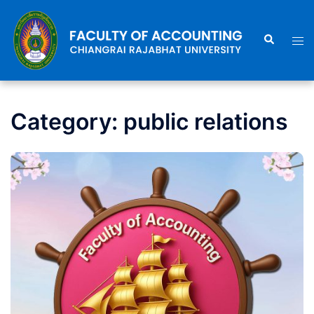
Skip
to
Search
Togg
content
men
Category:
public relations