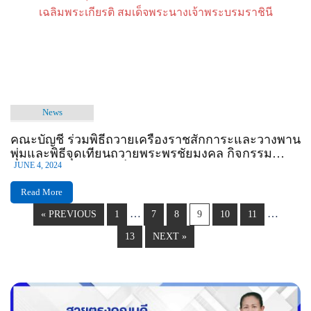
News
คณะบัญชี ร่วมพิธีถวายเครื่องราชสักการะและวางพาน
พุ่มและพิธีจุดเทียนถวายพระพรชัยมงคล กิจกรรม
เฉลิมพระเกียรติ สมเด็จพระนางเจ้าพระบรมราชินี
JUNE 4, 2024
Read More
…
…
« PREVIOUS
1
7
8
9
10
11
13
NEXT »