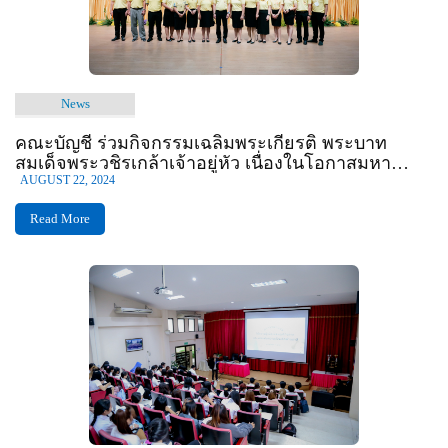
News
คณะบัญชี ร่วมกิจกรรมเฉลิมพระเกียรติ พระบาท
สมเด็จพระวชิรเกล้าเจ้าอยู่หัว เนื่องในโอกาสมหา
มงคลเฉลิมพระชนมพรรษา 6 รอบ 28 กรกฎาคม 2567
AUGUST 22, 2024
Read More