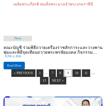
News
คณะบัญชี ร่วมพิธีถวายเครื่องราชสักการะและวางพาน
พุ่มและพิธีจุดเทียนถวายพระพรชัยมงคล กิจกรรม
เฉลิมพระเกียรติ สมเด็จพระนางเจ้าพระบรมราชินี
JUNE 4, 2024
Read More
…
…
« PREVIOUS
1
7
8
9
10
11
13
NEXT »