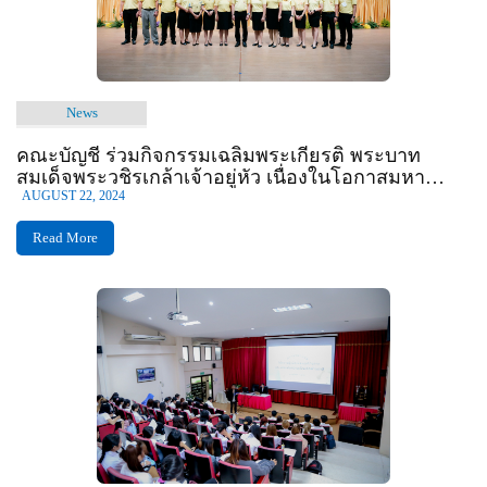
News
คณะบัญชี ร่วมกิจกรรมเฉลิมพระเกียรติ พระบาท
สมเด็จพระวชิรเกล้าเจ้าอยู่หัว เนื่องในโอกาสมหา
มงคลเฉลิมพระชนมพรรษา 6 รอบ 28 กรกฎาคม 2567
AUGUST 22, 2024
Read More