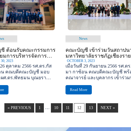
ws
News
ชี ต้อนรับคณะกรรมการ
คณะบัญชี เข้าร่วมวันสถาปน
ี่ยมการบริหารจัดการ
มหาวิทยาลัยราชภัฏเชียงราย
านภายใน
30, 2023
ครบ 50 ปี
OCTOBER 3, 2023
ี่ 26 ตุลาคม 2566 รศ.ดร.กัส
เมื่อวันที่ 29 กันยายน 2566 รศ.ดร
อน คณบดีคณะบัญชี มอบ
มา กาซ้อน คณบดีคณะบัญชี พร้
 ผศ.ดร.พัทธมน บุณยรา
คณาจารย์ และบุคลากร เข้าร่วมพ
บวงสรวงไหว้สาเจ้าพ่อแสนหวี...
ore
Read More
…
« PREVIOUS
1
10
11
12
13
NEXT »