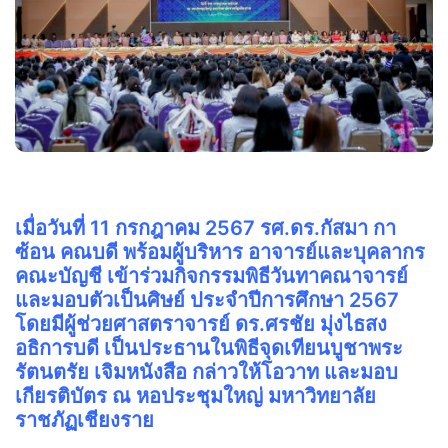
เมื่อวันที่ 11 กรกฎาคม 2567 รศ.ดร.กัสมา กา
ซ้อน คณบดี พร้อมผู้บริหาร อาจารย์และบุคลากร
คณะบัญชี เข้าร่วมกิจกรรมพิธีวันทาคณาจารย์
และมอบตัวเป็นศิษย์ ประจำปีการศึกษา 2567
โดยมีผู้ช่วยศาสตราจารย์ ดร.ศรชัย มุ่งไธสง
อธิการบดี เป็นประธานในพิธีจุดเทียนบูชาพระ
รัตนตรัย เจิมหนังสือ กล่าวให้โอวาท และมอบ
เกียรติบัตร ณ หอประชุมใหญ่ มหาวิทยาลัย
ราชภัฏเชียงราย