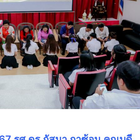
2567 รศ.ดร.กัสมา กาซ้อน คณบดี