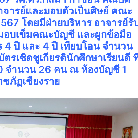
าจารย์และมอบตัวเป็นศิษย์ คณะ
2567 โดยมีฝ่ายบริหาร อาจารย์รั
มอบเข็มคณะบัญชี และผูกข้อมือ
ูตร 4 ปี และ 4 ปี เทียบโอน จำนวน
รเชิดชูเกียรตินักศึกษาเรียนดี ที
00 จำนวน 26 คน ณ ห้องบัญชี 1
าชภัฏเชียงราย