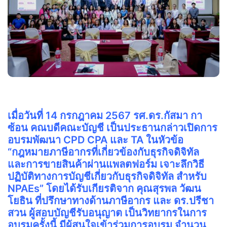
เมื่อวันที่ 14 กรกฎาคม 2567 รศ.ดร.กัสมา กา
ซ้อน คณบดีคณะบัญชี เป็นประธานกล่าวเปิดการ
อบรมพัฒนา CPD CPA และ TA ในหัวข้อ
“กฎหมายภาษีอากรที่เกี่ยวข้องกับธุรกิจดิจิทัล
และการขายสินค้าผ่านแพลตฟอร์ม เจาะลึกวิธี
ปฏิบัติทางการบัญชีเกี่ยวกับธุรกิจดิจิทัล สำหรับ
NPAEs” โดยได้รับเกียรติจาก คุณสุรพล วัฒน
โยธิน ที่ปรึกษาทางด้านภาษีอากร และ ดร.ปรีชา
สวน ผู้สอบบัญชีรับอนุญาต เป็นวิทยากรในการ
อบรมครั้งนี้ มีผู้สนใจเข้าร่วมการอบรม จำนวน